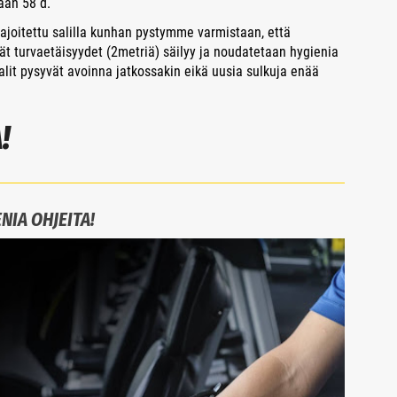
ään 58 d.
rajoitettu salilla kunhan pystymme varmistaan, että
ävät turvaetäisyydet (2metriä) säilyy ja noudatetaan hygienia
alit pysyvät avoinna jatkossakin eikä uusia sulkuja enää
!
NIA OHJEITA!