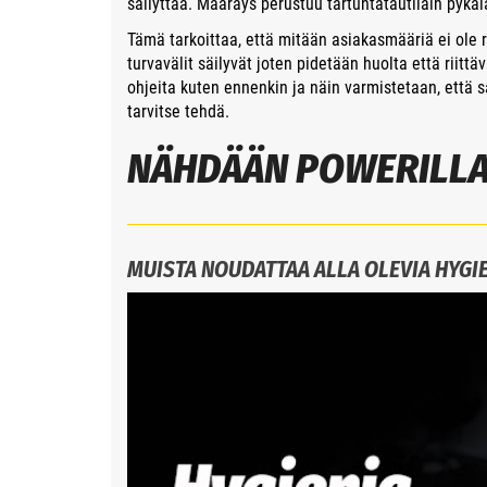
säilyttää. Määräys perustuu tartuntatautilain pykäl
Tämä tarkoittaa, että mitään asiakasmääriä ei ole 
turvavälit säilyvät joten pidetään huolta että riitt
ohjeita kuten ennenkin ja näin varmistetaan, että s
tarvitse tehdä.
NÄHDÄÄN POWERILLA
MUISTA NOUDATTAA ALLA OLEVIA HYGIE