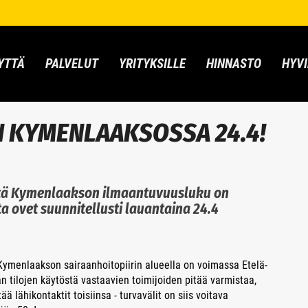
YTTÄ
PALVELUT
YRITYKSILLE
HINNASTO
HYVI
N KYMENLAAKSOSSA 24.4!
 että Kymenlaakson ilmaantuvuusluku on
 ovet suunnitellusti lauantaina 24.4
ä Kymenlaakson sairaanhoitopiirin alueella on voimassa Etelä-
 tilojen käytöstä vastaavien toimijoiden pitää varmistaa,
ää lähikontaktit toisiinsa - turvavälit on siis voitava