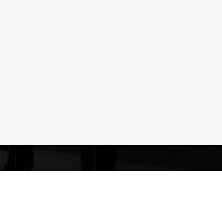
POWER GYM KOUVOLA
Kouvola
Tommolankatu 18