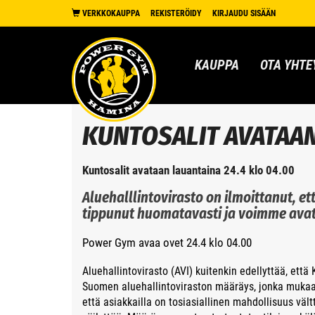
VERKKOKAUPPA
REKISTERÖIDY
KIRJAUDU SISÄÄN
KAUPPA
OTA YHTE
KUNTOSALIT AVATAA
Kuntosalit avataan lauantaina 24.4 klo 04.00
Aluehalllintovirasto on ilmoittanut,
tippunut huomatavasti ja voimme avata
Power Gym avaa ovet 24.4 klo 04.00
Aluehallintovirasto (AVI) kuitenkin edellyttää, ett
Suomen aluehallintoviraston määräys, jonka mukaan
että asiakkailla on tosiasiallinen mahdollisuus vältt