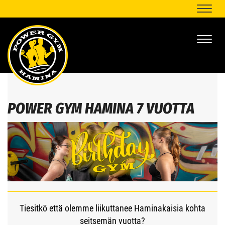
Naviga
Naviga
POWER GYM HAMINA 7 VUOTTA
Tiesitkö että olemme liikuttanee Haminakaisia kohta
seitsemän vuotta?