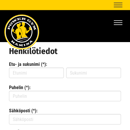
Naviga
Naviga
Henkilötiedot
Etu- ja sukunimi (*):
Puhelin (*):
Sähköposti (*):