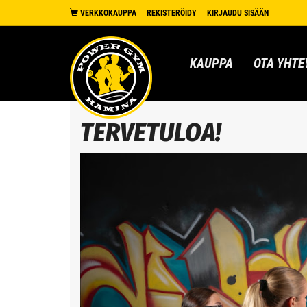
VERKKOKAUPPA
REKISTERÖIDY
KIRJAUDU SISÄÄN
KAUPPA
OTA YHTE
TERVETULOA!