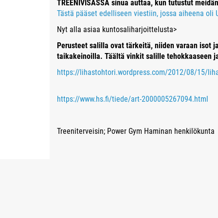
TREENIVISASSA sinua auttaa, kun tutustut meidän l
Tästä
pääset edelliseen viestiin, jossa aiheena oli
Nyt alla asiaa kuntosaliharjoittelusta>
Perusteet salilla ovat tärkeitä, niiden varaan isot 
taikakeinoilla. Täältä vinkit salille tehokkaaseen j
https://lihastohtori.wordpress.com/2012/08/15/li
https://www.hs.fi/tiede/art-2000005267094.html
Treeniterveisin; Power Gym Haminan henkilökunta