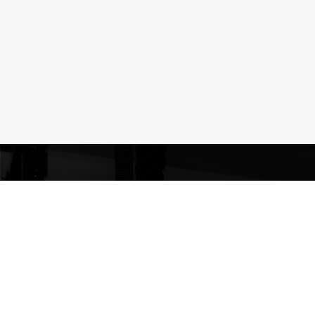
POWER GYM KOUVOLA
Kouvola
Tommolankatu 18
45130 Kouvola