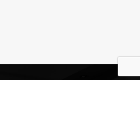
POWER GYM HAMINA LADY
Hamina
Satamakatu 11
49400 Hamina