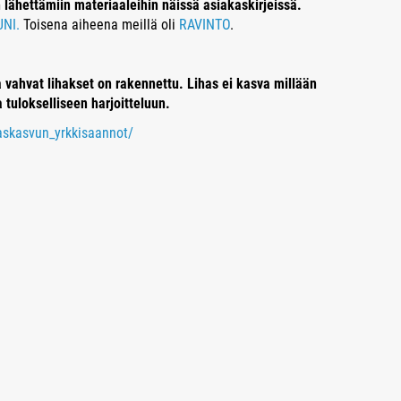
ähettämiin materiaaleihin näissä asiakaskirjeissä.
 UNI.
Toisena aiheena meillä oli
RAVINTO
.
ja vahvat lihakset on rakennettu. Lihas ei kasva millään
a tulokselliseen harjoitteluun.
haskasvun_yrkkisaannot/