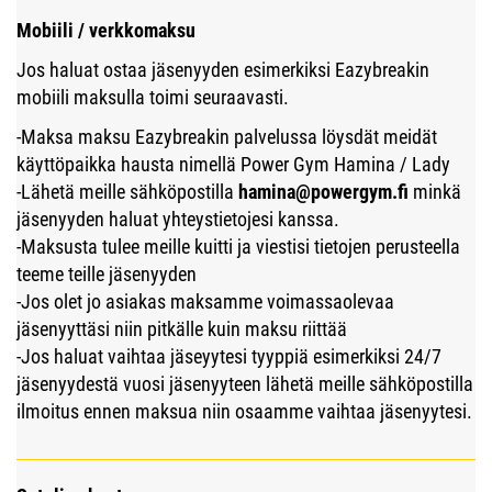
Mobiili / verkkomaksu
Jos haluat ostaa jäsenyyden esimerkiksi Eazybreakin
mobiili maksulla toimi seuraavasti.
-Maksa maksu Eazybreakin palvelussa löysdät meidät
käyttöpaikka hausta nimellä Power Gym Hamina / Lady
-Lähetä meille sähköpostilla
hamina@powergym.fi
minkä
jäsenyyden haluat yhteystietojesi kanssa.
-Maksusta tulee meille kuitti ja viestisi tietojen perusteella
teeme teille jäsenyyden
-Jos olet jo asiakas maksamme voimassaolevaa
jäsenyyttäsi niin pitkälle kuin maksu riittää
-Jos haluat vaihtaa jäseyytesi tyyppiä esimerkiksi 24/7
jäsenyydestä vuosi jäsenyyteen lähetä meille sähköpostilla
ilmoitus ennen maksua niin osaamme vaihtaa jäsenyytesi.