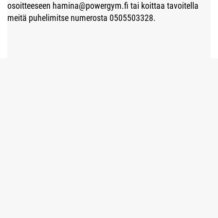
osoitteeseen hamina@powergym.fi tai koittaa tavoitella
meitä puhelimitse numerosta 0505503328.