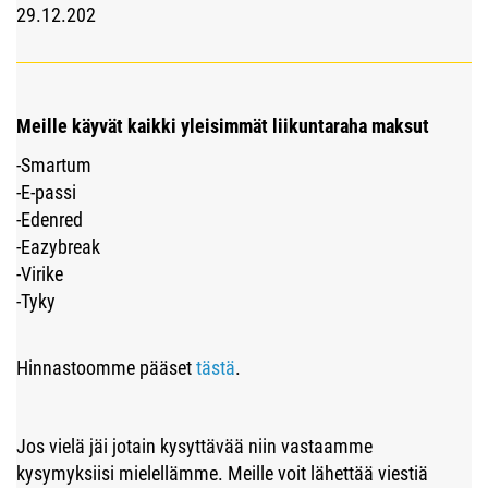
29.12.202
Meille käyvät kaikki yleisimmät liikuntaraha maksut
-Smartum
-E-passi
-Edenred
-Eazybreak
-Virike
-Tyky
Hinnastoomme pääset
tästä
.
Jos vielä jäi jotain kysyttävää niin vastaamme
kysymyksiisi mielellämme. Meille voit lähettää viestiä