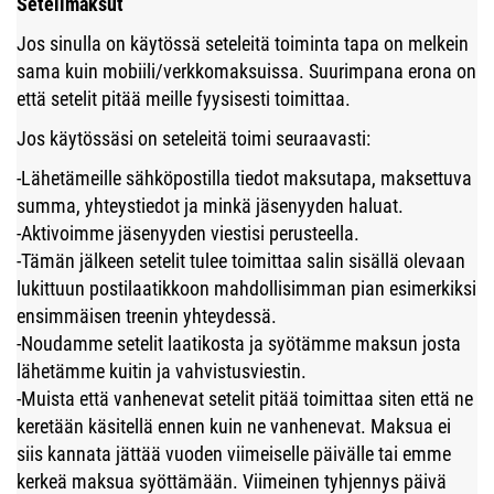
Setelimaksut
Jos sinulla on käytössä seteleitä toiminta tapa on melkein
sama kuin mobiili/verkkomaksuissa. Suurimpana erona on
että setelit pitää meille fyysisesti toimittaa.
Jos käytössäsi on seteleitä toimi seuraavasti:
-Lähetämeille sähköpostilla tiedot maksutapa, maksettuva
summa, yhteystiedot ja minkä jäsenyyden haluat.
-Aktivoimme jäsenyyden viestisi perusteella.
-Tämän jälkeen setelit tulee toimittaa salin sisällä olevaan
lukittuun postilaatikkoon mahdollisimman pian esimerkiksi
ensimmäisen treenin yhteydessä.
-Noudamme setelit laatikosta ja syötämme maksun josta
lähetämme kuitin ja vahvistusviestin.
-Muista että vanhenevat setelit pitää toimittaa siten että ne
keretään käsitellä ennen kuin ne vanhenevat. Maksua ei
siis kannata jättää vuoden viimeiselle päivälle tai emme
kerkeä maksua syöttämään. Viimeinen tyhjennys päivä