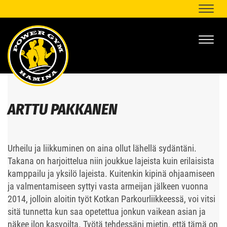
Naviga
Naviga
ARTTU PAKKANEN
Urheilu ja liikkuminen on aina ollut lähellä sydäntäni.
Takana on harjoittelua niin joukkue lajeista kuin erilaisista
kamppailu ja yksilö lajeista.
Kuitenkin kipinä ohjaamiseen
ja valmentamiseen syttyi vasta armeijan jälkeen vuonna
2014, jolloin aloitin työt Kotkan Parkourliikkeessä, voi vitsi
sitä tunnetta kun saa opetettua jonkun vaikean asian ja
näkee ilon kasvoilta. Työtä tehdessäni mietin, että tämä on