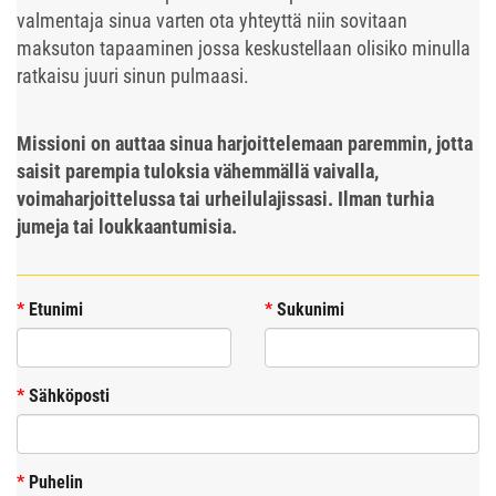
valmentaja sinua varten ota yhteyttä niin
sovitaan
maksuton tapaaminen jossa keskustellaan olisiko minulla
ratkaisu juuri sinun pulmaasi.
Missioni on auttaa sinua harjoittelemaan paremmin, jotta
saisit parempia tuloksia vähemmällä vaivalla,
voimaharjoittelussa tai urheilulajissasi. Ilman turhia
jumeja tai loukkaantumisia.
*
Etunimi
*
Sukunimi
*
Sähköposti
*
Puhelin