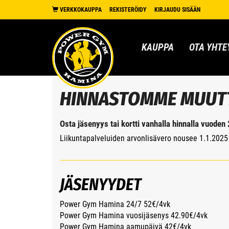
VERKKOKAUPPA
REKISTERÖIDY
KIRJAUDU SISÄÄN
KAUPPA
OTA YHTE
HINNASTOMME MUUTT
Osta jäsenyys tai kortti vanhalla hinnalla vuode
Liikuntapalveluiden arvonlisävero nousee 1.1.202
JÄSENYYDET
Power Gym Hamina 24/7 52€/4vk
Power Gym Hamina vuosijäsenys 42.90€/4vk
Power Gym Hamina aamupäivä 42€/4vk