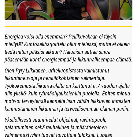
Energiaa voisi olla enemmän? Peilikuvakaan ei täysin
miellytä? Kuntosaliharjoittelu ollut mielessä, mutta ei oikein
tiedä miten pääsisi alkuun? Haluaisin auttaa sinua
pääsemään kohti energisempää ja liikunnallisempaa elämää.
Olen Pyry Liikkanen, urheiluopistosta valmistunut
liikuntaneuvoja ja henkilökohtainen valmentaja.
Työkokemusta liikunta-alalta on karttunut n.7 vuoden ajalta
niin yksilö- kuin ryhmäohjauksienkin puolella. Eniten minua
motivoi terveytensä kannalta liian vähän liikkuvien ihmisten
kannustaminen liikunnan ja terveellisemmän elämän pariin.
Yksilöllisesti suunnitellut ohjelmat, ravintopuoli,
palautuminen sekä rauhallinen ja määrätietoinen
valmennustyylini tuovat toivottuja tuloksia. Lupaan