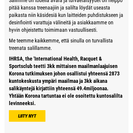
Salimme on todella avara ja turvaetäisyydet on helppo
pitää kanssa treenaajiin ja salilta löydät useasta
paikasta niin käsidesiä kun laitteiden puhdistukseen ja
desinfiointi varattuja välineitä ja asiakkaamme on
hyvin ohjeistettu toimimaan vastuullisesti.
Me teemme kaikkemme, että sinulla on turvallista
treenata salillamme.
IHRSA, the 'International Health, Racquet &
Sportsclub teetti 3kk mittaisen maailmanlaajuisen
Korona tutkimuksen johon osallistui yhteensä 2873
kuntokeskusta ympäri maailmaa ja 3kk aikana
salikäyntejä kirjattiin yhteensä 49.4miljoonaa.
Yhtään Korona tartuntaa ei ole osoitettu kuntosalilta
levinneeksi.
LIITY NYT