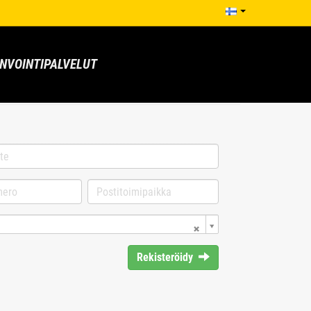
NVOINTIPALVELUT
Rekisteröidy